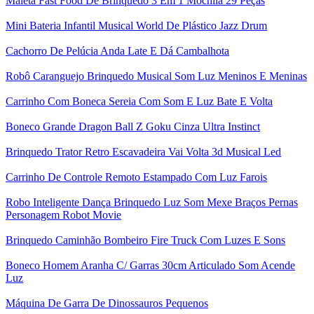
Maleta Fast Food De Brinquedo 3 Em 1 Mochila 29 Peças
Mini Bateria Infantil Musical World De Plástico Jazz Drum
Cachorro De Pelúcia Anda Late E Dá Cambalhota
Robô Caranguejo Brinquedo Musical Som Luz Meninos E Meninas
Carrinho Com Boneca Sereia Com Som E Luz Bate E Volta
Boneco Grande Dragon Ball Z Goku Cinza Ultra Instinct
Brinquedo Trator Retro Escavadeira Vai Volta 3d Musical Led
Carrinho De Controle Remoto Estampado Com Luz Farois
Robo Inteligente Dança Brinquedo Luz Som Mexe Braços Pernas
Personagem Robot Movie
Brinquedo Caminhão Bombeiro Fire Truck Com Luzes E Sons
Boneco Homem Aranha C/ Garras 30cm Articulado Som Acende
Luz
Máquina De Garra De Dinossauros Pequenos