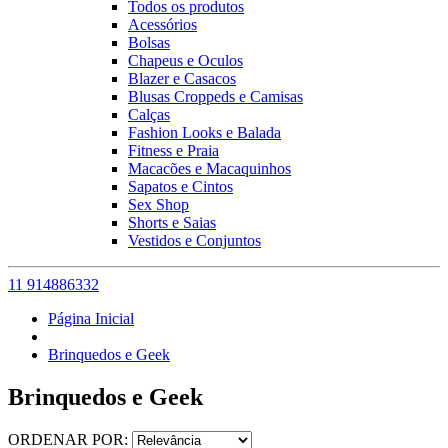
Todos os produtos
Acessórios
Bolsas
Chapeus e Oculos
Blazer e Casacos
Blusas Croppeds e Camisas
Calças
Fashion Looks e Balada
Fitness e Praia
Macacões e Macaquinhos
Sapatos e Cintos
Sex Shop
Shorts e Saias
Vestidos e Conjuntos
11 914886332
Página Inicial
Brinquedos e Geek
Brinquedos e Geek
ORDENAR POR: