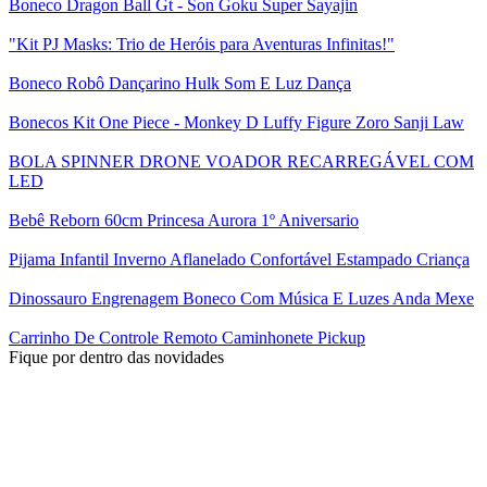
Boneco Dragon Ball Gt - Son Goku Super Sayajin
"Kit PJ Masks: Trio de Heróis para Aventuras Infinitas!"
Boneco Robô Dançarino Hulk Som E Luz Dança
Bonecos Kit One Piece - Monkey D Luffy Figure Zoro Sanji Law
BOLA SPINNER DRONE VOADOR RECARREGÁVEL COM
LED
Bebê Reborn 60cm Princesa Aurora 1º Aniversario
Pijama Infantil Inverno Aflanelado Confortável Estampado Criança
Dinossauro Engrenagem Boneco Com Música E Luzes Anda Mexe
Carrinho De Controle Remoto Caminhonete Pickup
Fique por dentro das novidades