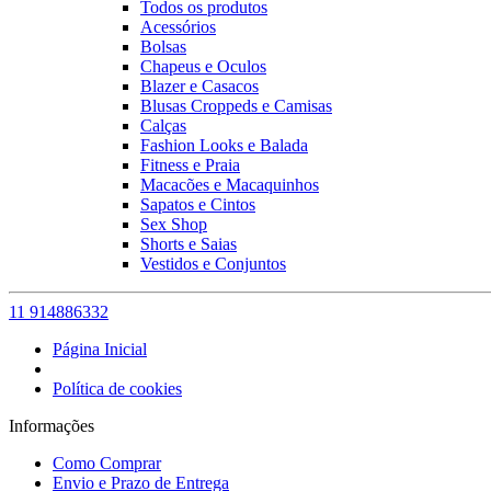
Todos os produtos
Acessórios
Bolsas
Chapeus e Oculos
Blazer e Casacos
Blusas Croppeds e Camisas
Calças
Fashion Looks e Balada
Fitness e Praia
Macacões e Macaquinhos
Sapatos e Cintos
Sex Shop
Shorts e Saias
Vestidos e Conjuntos
11 914886332
Página Inicial
Política de cookies
Informações
Como Comprar
Envio e Prazo de Entrega