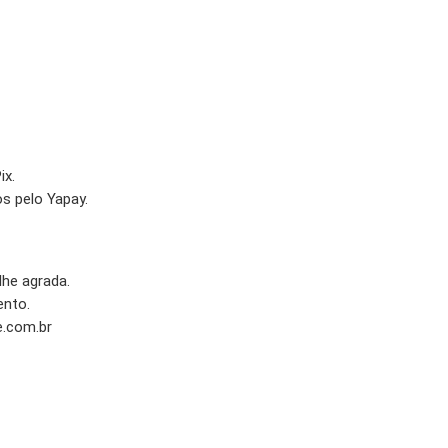
ix.
s pelo Yapay.
lhe agrada.
ento.
.com.br