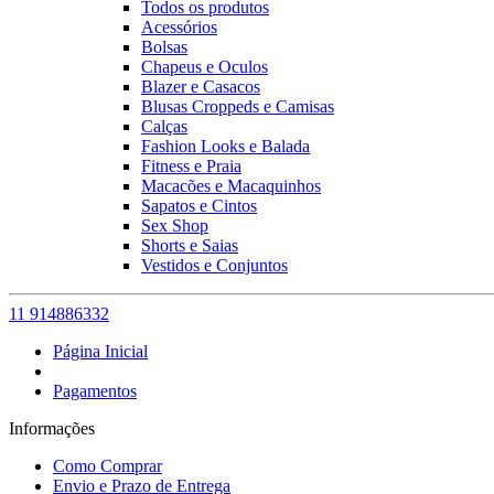
Todos os produtos
Acessórios
Bolsas
Chapeus e Oculos
Blazer e Casacos
Blusas Croppeds e Camisas
Calças
Fashion Looks e Balada
Fitness e Praia
Macacões e Macaquinhos
Sapatos e Cintos
Sex Shop
Shorts e Saias
Vestidos e Conjuntos
11 914886332
Página Inicial
Pagamentos
Informações
Como Comprar
Envio e Prazo de Entrega