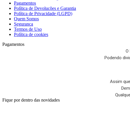
Pagamentos
Política de Devoluções e Garantia
Política de Privacidade (LGPD)
Quem Somos
Segurança
Termos de Uso
Política de cookies
Pagamentos
O 
Podendo divi
Assim que 
Dema
Qualque
Fique por dentro das novidades